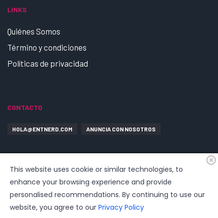
LINKS
Quiénes Somos
Término y condiciones
Políticas de privacidad
CONTACTO
HOLA@ENTNERD.COM
ANUNCIA CON NOSOTROS
This website uses cookie or similar technologies, to
enhance your browsing experience and provide
personalised recommendations. By continuing to use our
website, you agree to our
Privacy Policy
© 2026
EntrepreNerd
| Hosting, soporte, desarrollo por