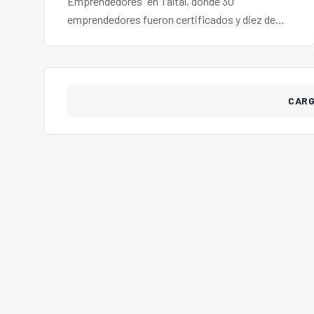
Emprendedores" en Taltal, donde 30
emprendedores fueron certificados y diez de
ellos recibieron financiamiento para impulsar
sus negocios.
CAR