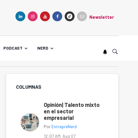
Newsletter
TIKTOK
LINKEDIN
INSTAGRAM
YOUTUBE
FACEBOOK
PODCAST
NERD
COLUMNAS
Opinión| Talento mixto
en el sector
empresarial
Por
EntrepreNerd
12:07 AM, Aug 07