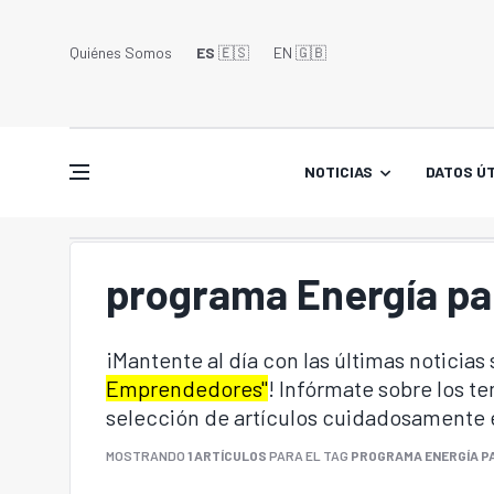
Quiénes Somos
ES
🇪🇸
EN 🇬🇧󠁢󠁥󠁮󠁧󠁿
NOTICIAS
DATOS ÚT
programa Energía p
¡Mantente al día con las últimas noticias
Emprendedores"
! Infórmate sobre los t
selección de artículos cuidadosamente 
MOSTRANDO
1 ARTÍCULOS
PARA EL TAG
PROGRAMA ENERGÍA P