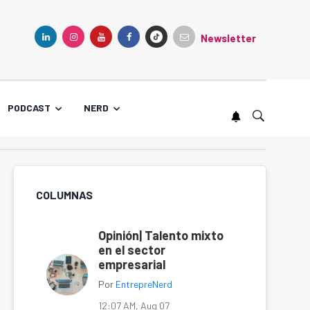
Newsletter
TIKTOK
LINKEDIN
INSTAGRAM
YOUTUBE
FACEBOOK
PODCAST
NERD
COLUMNAS
Opinión| Talento mixto
en el sector
empresarial
Por
EntrepreNerd
12:07 AM, Aug 07