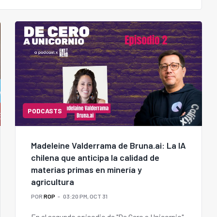
PODCASTS
Madeleine Valderrama de Bruna.ai: La IA
chilena que anticipa la calidad de
materias primas en minería y
agricultura
POR
ROP
03:20 PM, OCT 31
En el segundo episodio de "De Cero a Unicornio",