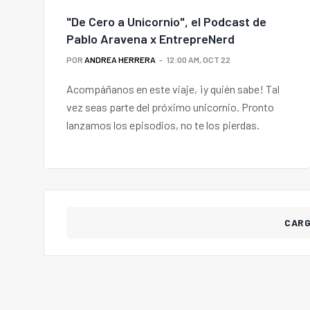
"De Cero a Unicornio", el Podcast de
Pablo Aravena x EntrepreNerd
POR
ANDREA HERRERA
12:00 AM, OCT 22
Acompáñanos en este viaje, ¡y quién sabe! Tal
vez seas parte del próximo unicornio. Pronto
lanzamos los episodios, no te los pierdas.
CAR