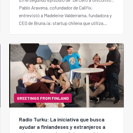
Pablo Aravena, cofundador de Califix,
entrevistó a Madeleine Valderrama, fundadora y
CEO de Bruna.ia; startup chilena que utiliza
inteligencia artificial (IA) para anticipar la
calidad de materias primas en sectores
productivos como la minería y la agricultura.
GREETINGS FROM FINLAND
Radio Turku: La iniciativa que busca
ayudar a finlandeses y extranjeros a