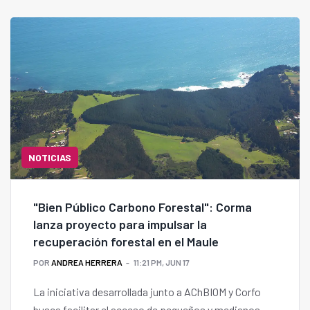
las 8:30 y las 13 horas, en Hotel Casino de Talca. La
invitación es gratuita, previo registro.
NOTICIAS
"Bien Público Carbono Forestal": Corma
lanza proyecto para impulsar la
recuperación forestal en el Maule
POR
ANDREA HERRERA
11:21 PM, JUN 17
La iniciativa desarrollada junto a AChBIOM y Corfo
busca facilitar el acceso de pequeños y medianos