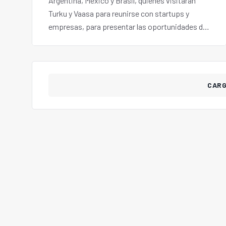
Argentina, México y Brasil, quienes visitarán
Turku y Vaasa para reunirse con startups y
empresas, para presentar las oportunidades de
negocios que existen en la región.
CAR