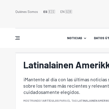
Quiénes Somos
ES
🇪🇸
EN 🇬🇧󠁢󠁥󠁮󠁧󠁿
NOTICIAS
DATOS ÚT
Latinalainen Amerik
¡Mantente al día con las últimas noticias
sobre los temas más recientes y relevant
cuidadosamente elegidos.
MOSTRANDO
1 ARTÍCULOS
PARA EL TAG
LATINALAINEN AMERIK