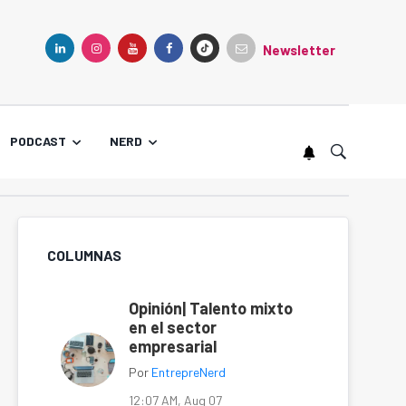
Newsletter
TIKTOK
LINKEDIN
INSTAGRAM
YOUTUBE
FACEBOOK
PODCAST
NERD
COLUMNAS
Opinión| Talento mixto
en el sector
empresarial
Por
EntrepreNerd
12:07 AM, Aug 07