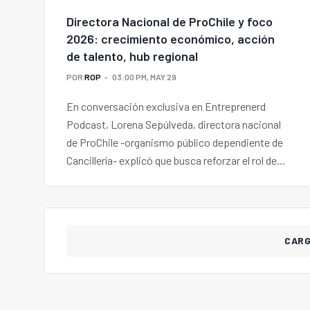
Directora Nacional de ProChile y foco
2026: crecimiento económico, acción
de talento, hub regional
POR
ROP
03:00 PM, MAY 29
En conversación exclusiva en Entreprenerd
Podcast, Lorena Sepúlveda, directora nacional
de ProChile -organismo público dependiente de
Cancillería- explicó que busca reforzar el rol de
Chile como hub regional de innovación y
tecnología, con una agenda de más de 400
actividades, donde resaltan la Chile Week en
Estados Unidos y China, ferias internacionales y
CAR
nuevos programas de internacionalización.