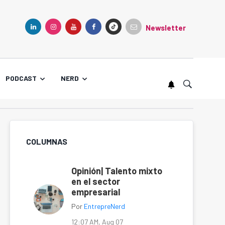
Newsletter
TIKTOK
LINKEDIN
INSTAGRAM
YOUTUBE
FACEBOOK
PODCAST
NERD
COLUMNAS
Opinión| Talento mixto
en el sector
empresarial
Por
EntrepreNerd
12:07 AM, Aug 07