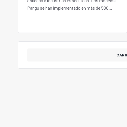
aplicada a industrias específicas. Los modelos
Pangu se han implementado en más de 500
escenarios en 30 industrias diferentes.
CAR