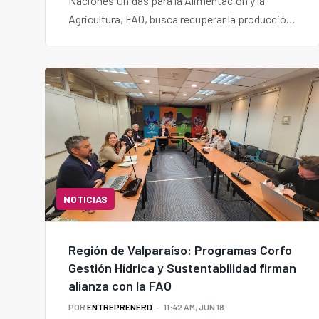
Naciones Unidas para la Alimentación y la
Agricultura, FAO, busca recuperar la producción
de chícharos en las regiones de Ñuble y Biobío,
destacando las características nutricionales de
esta leguminosa de grano y su resiliencia al
cambio climático.
NOTICIAS
Región de Valparaíso: Programas Corfo
Gestión Hídrica y Sustentabilidad firman
alianza con la FAO
POR
ENTREPRENERD
11:42 AM, JUN 18