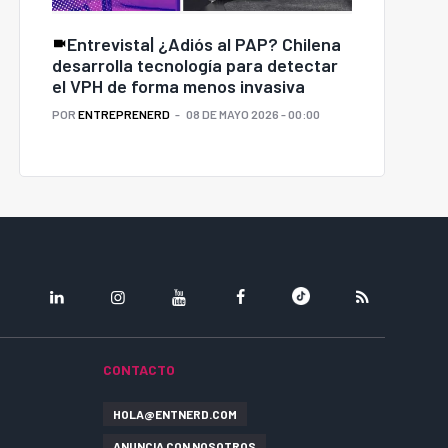
Entrevista| ¿Adiós al PAP? Chilena
desarrolla tecnología para detectar
el VPH de forma menos invasiva
POR
ENTREPRENERD
08 DE MAYO 2026 - 00:00
LINKEDIN
INSTAGRAM
YOUTUBE
FACEBOOK
TIKTOK
RSS
CONTACTO
HOLA@ENTNERD.COM
ANUNCIA CON NOSOTROS