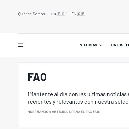
Quiénes Somos
ES
🇪🇸
EN 🇬🇧󠁢󠁥󠁮󠁧󠁿
NOTICIAS
DATOS ÚT
FAO
¡Mantente al día con las últimas noticias
recientes y relevantes con nuestra sele
MOSTRANDO
4 ARTÍCULOS
PARA EL TAG
FAO
.