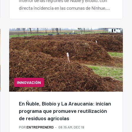
interior de las regiones de Ñuble y Biobío, con
directa incidencia en las comunas de Ninhue,
Ñiquén, San Ignacio y Yumbel.
INNOVACIÓN
En Ñuble, Biobío y La Araucanía: inician
programa que promueve reutilización
de residuos agrícolas
POR
ENTREPRENERD
08:15 AM, DEC 19