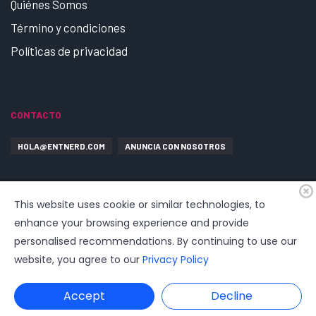
Quiénes Somos
Término y condiciones
Políticas de privacidad
CONTACTO
HOLA@ENTNERD.COM
ANUNCIA CON NOSOTROS
This website uses cookie or similar technologies, to
enhance your browsing experience and provide
personalised recommendations. By continuing to use our
website, you agree to our
Privacy Policy
© 2026
EntrepreNerd
| Hosting, soporte, desarrollo por
www.dast.cl
Accept
Decline