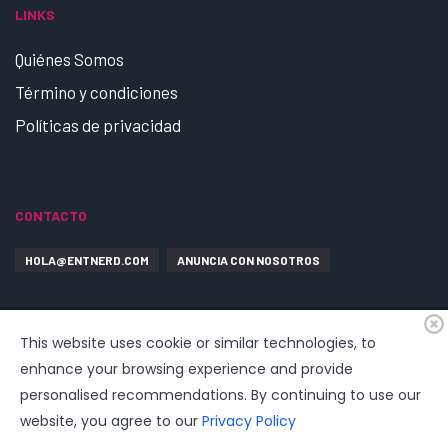
LINKS
Quiénes Somos
Término y condiciones
Políticas de privacidad
CONTACTO
HOLA@ENTNERD.COM
ANUNCIA CON NOSOTROS
This website uses cookie or similar technologies, to
enhance your browsing experience and provide
personalised recommendations. By continuing to use our
website, you agree to our
Privacy Policy
© 2026
EntrepreNerd
| Hosting, soporte, desarrollo por