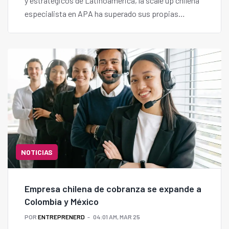
y estratégicos de Latinoamérica, la scale up chilena
especialista en APA ha superado sus propias
proyecciones iniciales. Hoy cuenta con más de 30
clientes activos en al menos diez estados de ese
país y una propuesta tecnológica que sigue ganando
terreno en múltiples industrias.
NOTICIAS
Empresa chilena de cobranza se expande a
Colombia y México
POR
ENTREPRENERD
04:01 AM, MAR 25