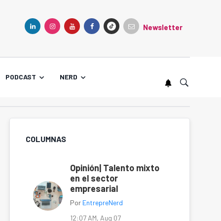
Newsletter
TIKTOK
LINKEDIN
INSTAGRAM
YOUTUBE
FACEBOOK
PODCAST
NERD
COLUMNAS
Opinión| Talento mixto
en el sector
empresarial
Por
EntrepreNerd
12:07 AM, Aug 07