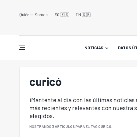
Quiénes Somos
ES
🇪🇸
EN 🇬🇧󠁢󠁥󠁮󠁧󠁿
NOTICIAS
DATOS ÚT
curicó
¡Mantente al día con las últimas noticias
más recientes y relevantes con nuestra
elegidos.
MOSTRANDO
3 ARTÍCULOS
PARA EL TAG
CURICÓ
.