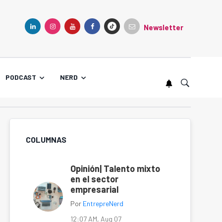
Newsletter
TIKTOK
LINKEDIN
INSTAGRAM
YOUTUBE
FACEBOOK
PODCAST
NERD
COLUMNAS
Opinión| Talento mixto
en el sector
empresarial
Por
EntrepreNerd
12:07 AM, Aug 07