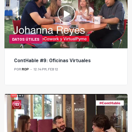
DATOS ÚTILES
ContHable #9: Oficinas Virtuales
POR
ROP
12:14 PM, FEB 12