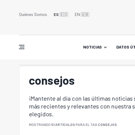
Quiénes Somos
ES
🇪🇸
EN 🇬🇧󠁢󠁥󠁮󠁧󠁿
NOTICIAS
DATOS ÚT
consejos
¡Mantente al día con las últimas noticias
más recientes y relevantes con nuestra
elegidos.
MOSTRANDO
51 ARTÍCULOS
PARA EL TAG
CONSEJOS
.