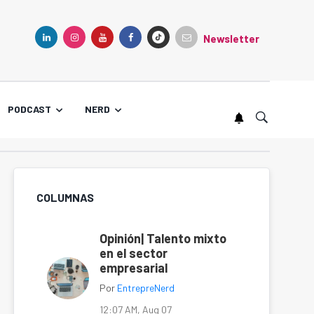
Newsletter
TIKTOK
LINKEDIN
INSTAGRAM
YOUTUBE
FACEBOOK
PODCAST
NERD
COLUMNAS
Opinión| Talento mixto
en el sector
empresarial
Por
EntrepreNerd
12:07 AM, Aug 07