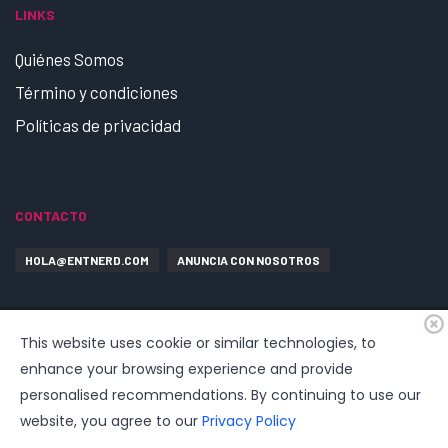
LINKS
Quiénes Somos
Término y condiciones
Políticas de privacidad
CONTACTO
HOLA@ENTNERD.COM
ANUNCIA CON NOSOTROS
This website uses cookie or similar technologies, to
enhance your browsing experience and provide
personalised recommendations. By continuing to use our
website, you agree to our
Privacy Policy
© 2026
EntrepreNerd
| Hosting, soporte, desarrollo por