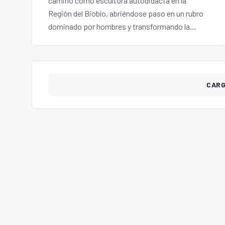
camino como escultora autodidacta en la
Región del Biobío, abriéndose paso en un rubro
dominado por hombres y transformando la
madera en obras de gran escala cargadas de
identidad, esfuerzo y resiliencia.
CAR