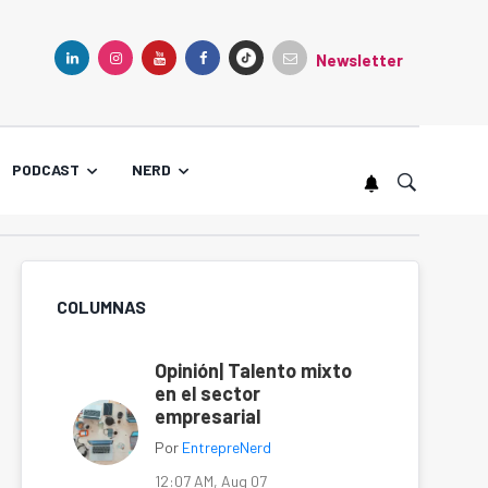
Newsletter
TIKTOK
LINKEDIN
INSTAGRAM
YOUTUBE
FACEBOOK
PODCAST
NERD
COLUMNAS
Opinión| Talento mixto
en el sector
empresarial
Por
EntrepreNerd
12:07 AM, Aug 07