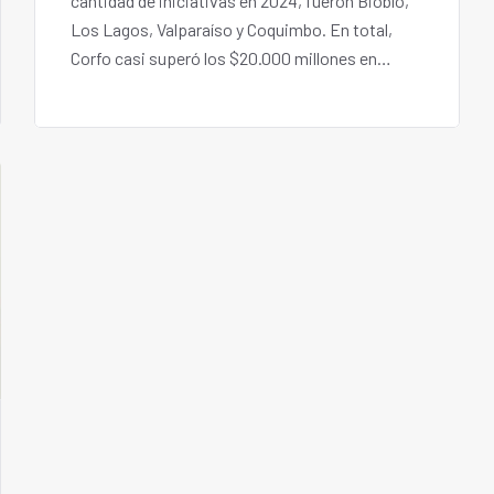
cantidad de iniciativas en 2024, fueron Biobío,
Los Lagos, Valparaíso y Coquimbo. En total,
Corfo casi superó los $20.000 millones en
apoyo tanto a emprendedores y emprendedoras
como a entidades del ecosistema como
incubadoras, aceleradoras, redes ángeles y de
mentores, entre otras.