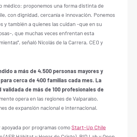
io médico: proponemos una forma distinta de
ile, con dignidad, cercanía e innovación. Ponemos
es y también a quienes las cuidan -que en su
posas-, que muchas veces enfrentan esta
mientas", señaló Nicolás de la Carrera, CEO y
ndido a más de 4.500 personas mayores y
 para cerca de 400 familias cada mes. La
 validada de más de 100 profesionales de
mente opera en las regiones de Valparaíso,
nes de expansión nacional e internacional.
 y apoyada por programas como
Start-Up Chile
e (AFP Hábitat y Hogar de Cristo), BID Lab y Open