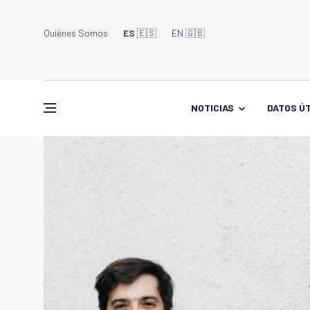
Quiénes Somos
ES
🇪🇸
EN 🇬🇧󠁢󠁥󠁮󠁧󠁿
NOTICIAS
DATOS ÚT