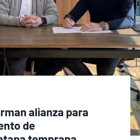
irman alianza para
ento de
etapa temprana