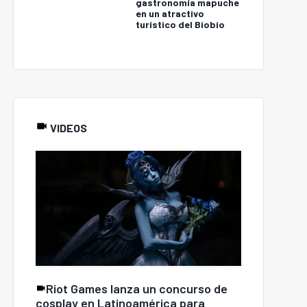
gastronomía mapuche
en un atractivo
turístico del Biobío
gos digitales siguen
nando terreno: Chile
Termómetro Pyme Julio
alcanza 457
2026: Ventas sufren
transacciones
peor baja del año y pago
electrónicas por
de cotizaciones cae 6
habitante al año
puntos
VIDEOS
Riot Games lanza un concurso de
cosplay en Latinoamérica para