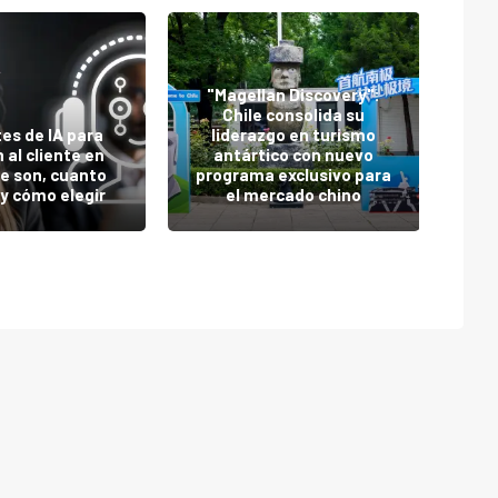
"Magellan Discovery":
Pa
Chile consolida su
ga
es de IA para
liderazgo en turismo
 al cliente en
antártico con nuevo
e son, cuanto
programa exclusivo para
y cómo elegir
el mercado chino