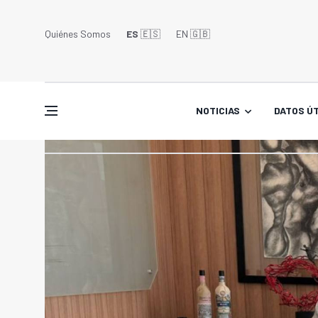
Quiénes Somos
ES
🇪🇸
EN 🇬🇧󠁢󠁥󠁮󠁧󠁿
NOTICIAS
DATOS ÚT