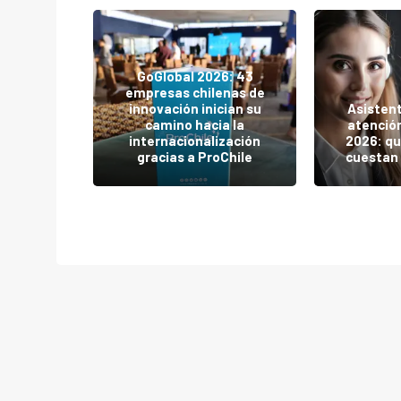
GoGlobal 2026: 43
ulneró
empresas chilenas de
le y los
innovación inician su
Asistent
 Nueva
camino hacia la
atención
rimer
internacionalización
2026: qu
 UNREAL
gracias a ProChile
cuestan 