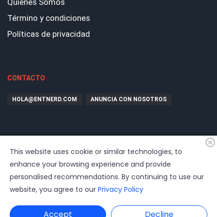
Quiénes Somos
Término y condiciones
Políticas de privacidad
CONTACTO
HOLA@ENTNERD.COM
ANUNCIA CON NOSOTROS
This website uses cookie or similar technologies, to
enhance your browsing experience and provide
personalised recommendations. By continuing to use our
website, you agree to our
Privacy Policy
© 2026
EntrepreNerd
| Hosting, soporte, desarrollo por
www.dast.cl
Accept
Decline