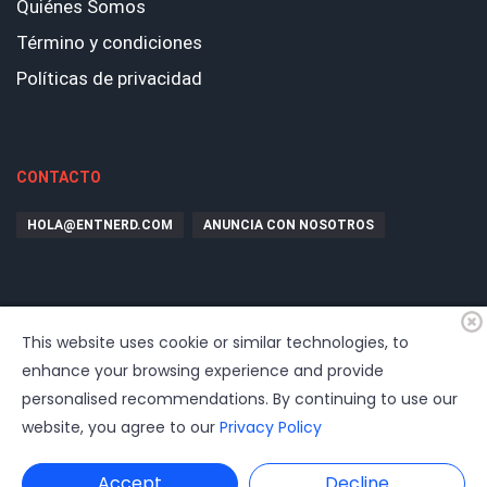
Quiénes Somos
Término y condiciones
Políticas de privacidad
CONTACTO
HOLA@ENTNERD.COM
ANUNCIA CON NOSOTROS
This website uses cookie or similar technologies, to
enhance your browsing experience and provide
personalised recommendations. By continuing to use our
website, you agree to our
Privacy Policy
© 2026
EntrepreNerd
| Hosting, soporte, desarrollo por
www.dast.cl
Accept
Decline