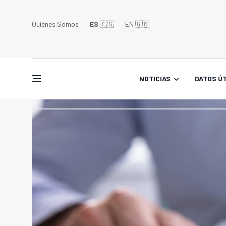
Quiénes Somos
ES
🇪🇸
EN 🇬🇧󠁢󠁥󠁮󠁧󠁿
NOTICIAS
DATOS ÚT