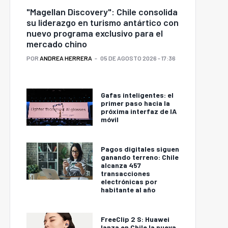
"Magellan Discovery": Chile consolida
su liderazgo en turismo antártico con
nuevo programa exclusivo para el
mercado chino
POR
ANDREA HERRERA
05 DE AGOSTO 2026 - 17:36
Gafas inteligentes: el
primer paso hacia la
próxima interfaz de IA
móvil
Pagos digitales siguen
ganando terreno: Chile
alcanza 457
transacciones
electrónicas por
habitante al año
FreeClip 2 S: Huawei
lanza en Chile la nueva