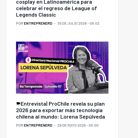
cosplay en Latinoamérica para
celebrar el regreso de League of
Legends Classic
POR
ENTREPRENERD
30 DE JULIO 2026 - 09:02
Entrevista| ProChile revela su plan
Sistema frontal en
2026 para exportar más tecnología
Chile: siete medidas que
pueden marcar la
chilena al mundo: Lorena Sepúlveda
é hace diferente a un
diferencia durante un
POR
ENTREPRENERD
29 DE MAYO 2026 - 00:00
resario con visión de
corte de luz o una
largo plazo?
inundación