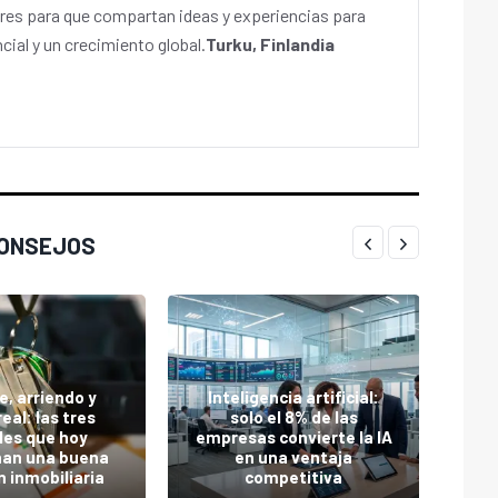
es para que compartan ideas y experiencias para
cial y un crecimiento global.
Turku, Finlandia
CONSEJOS
e, arriendo y
Inteligencia artificial:
real: las tres
solo el 8% de las
les que hoy
empresas convierte la IA
¿Qu
nan una buena
en una ventaja
emp
n inmobiliaria
competitiva