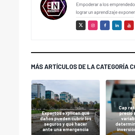
Empoderar a los emprendedor
lograr un aprendizaje exponen
MÁS ARTÍCULOS DE LA CATEGORÍA 
ifas
Cap rat
 qué los
Expertos explican qué
precio 
s siguen
daños pueden cubrir los
variab
na idea
seguros y qué hacer
determi
nverno
ante una emergencia
inversió