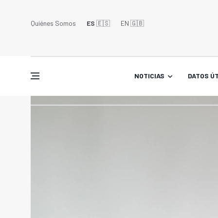
Quiénes Somos
ES
🇪🇸
EN 🇬🇧󠁢󠁥󠁮󠁧󠁿
NOTICIAS
DATOS ÚT