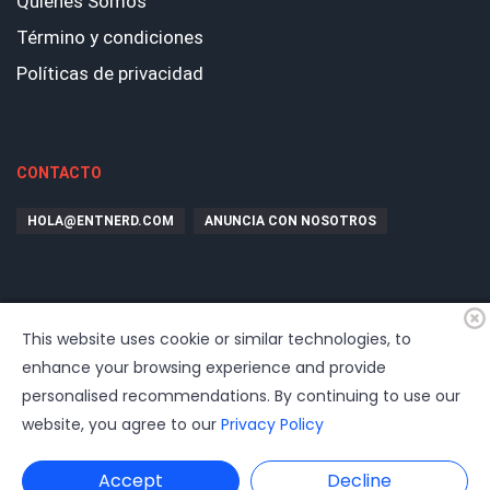
Quiénes Somos
Término y condiciones
Políticas de privacidad
CONTACTO
HOLA@ENTNERD.COM
ANUNCIA CON NOSOTROS
This website uses cookie or similar technologies, to
enhance your browsing experience and provide
personalised recommendations. By continuing to use our
website, you agree to our
Privacy Policy
© 2026
EntrepreNerd
| Hosting, soporte, desarrollo por
www.dast.cl
Accept
Decline