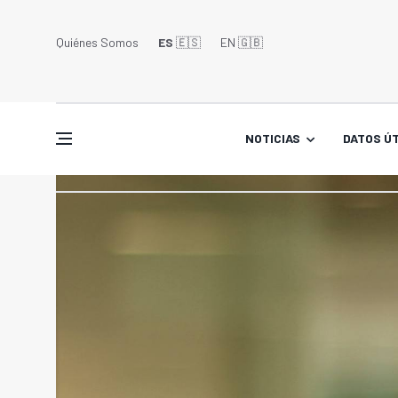
Quiénes Somos
ES
🇪🇸
EN 🇬🇧󠁢󠁥󠁮󠁧󠁿
NOTICIAS
DATOS ÚT