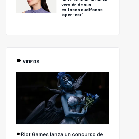
versión de sus
exitosos audífonos
'open-ear'
VIDEOS
Hacker que vulneró
Tras ganar la disputa por
crosoft, Oracle y los
su marca: Pedro Piscal
emáforos de Nueva
prepara nuevos
York es el primer
lanzamientos y
ynote de 8.8 UNREAL
expansión internacional
Riot Games lanza un concurso de