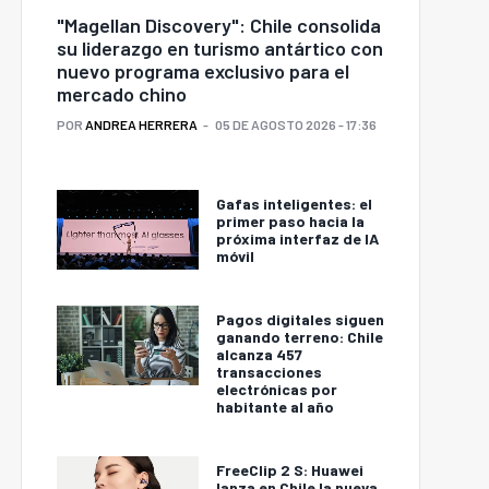
"Magellan Discovery": Chile consolida
su liderazgo en turismo antártico con
nuevo programa exclusivo para el
mercado chino
POR
ANDREA HERRERA
05 DE AGOSTO 2026 - 17:36
Gafas inteligentes: el
primer paso hacia la
próxima interfaz de IA
móvil
Pagos digitales siguen
ganando terreno: Chile
alcanza 457
transacciones
electrónicas por
habitante al año
FreeClip 2 S: Huawei
lanza en Chile la nueva