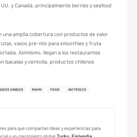
 UU. y Canadá, principalmente berries y seafood
 una amplia cobertura con productos de valor
rutas, vasos pre-mix para smoothies y fruta
rtada. Asimismo, llegan a los restaurantes
n bacalao y centolla, productos chilenos
ADOS UNIDOS
MIAMI
FOOD
NUTRISCO
es para que compartan ideas y experiencias para
cial y un crecimiento global.
Turku, Finlandia