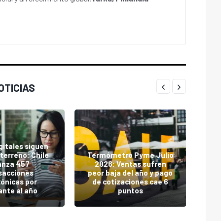
OTICIAS
gitales siguen
terreno: Chile
Termómetro Pyme Julio
anza 457
2026: Ventas sufren
Mi
sacciones
peor baja del año y pago
s
rónicas por
de cotizaciones cae 6
ante al año
puntos
ke