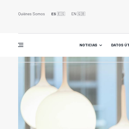
Quiénes Somos
ES
🇪🇸
EN 🇬🇧󠁢󠁥󠁮󠁧󠁿
NOTICIAS
DATOS ÚT