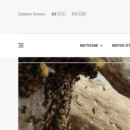
Quiénes Somos
ES
🇪🇸
EN 🇬🇧󠁢󠁥󠁮󠁧󠁿
NOTICIAS
DATOS ÚT