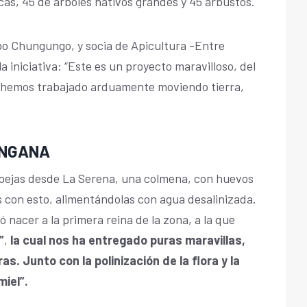
cas, 45 de árboles nativos grandes y 45 arbustos.
po Chungungo, y socia de Apicultura -Entre
a iniciativa: “Este es un proyecto maravilloso, del
hemos trabajado arduamente moviendo tierra,
UNGANA
abejas desde La Serena, una colmena, con huevos
 con esto, alimentándolas con agua desalinizada.
ó nacer a la primera reina de la zona, a la que
”
,
la cual nos ha entregado puras maravillas,
as. Junto con la polinización de la flora y la
iel”.