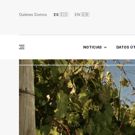
Quiénes Somos
ES
🇪🇸
EN 🇬🇧󠁢󠁥󠁮󠁧󠁿
NOTICIAS
DATOS ÚT