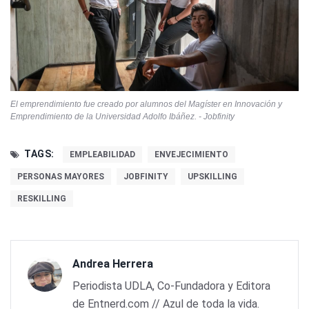
El emprendimiento fue creado por alumnos del Magíster en Innovación y
Emprendimiento de la Universidad Adolfo Ibáñez. - Jobfinity
TAGS:
EMPLEABILIDAD
ENVEJECIMIENTO
PERSONAS MAYORES
JOBFINITY
UPSKILLING
RESKILLING
Andrea Herrera
Periodista UDLA, Co-Fundadora y Editora
de Entnerd.com // Azul de toda la vida.