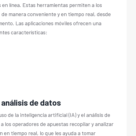
 en línea. Estas herramientas permiten a los
s de manera conveniente y en tiempo real, desde
mento. Las aplicaciones móviles ofrecen una
ntes características:
y análisis de datos
 de la inteligencia artificial (IA) y el análisis de
a los operadores de apuestas recopilar y analizar
 en tiempo real, lo que les ayuda a tomar