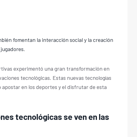
bién fomentan la interacción social y la creación
 jugadores.
ortivas experimentó una gran transformación en
ovaciones tecnológicas. Estas nuevas tecnologías
apostar en los deportes y el disfrutar de esta
ones tecnológicas se ven en las
?