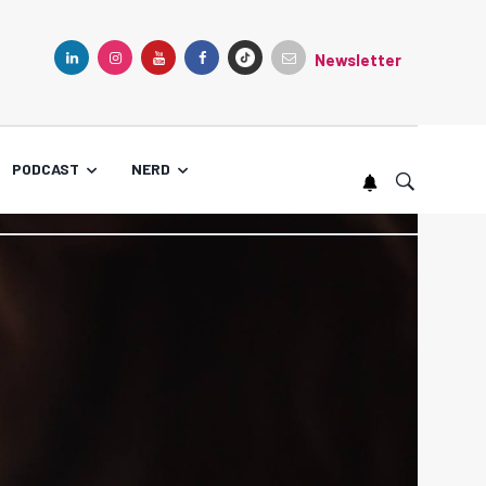
Newsletter
TIKTOK
LINKEDIN
INSTAGRAM
YOUTUBE
FACEBOOK
PODCAST
NERD