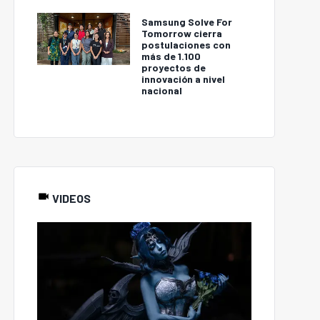
Samsung Solve For
Tomorrow cierra
postulaciones con
más de 1.100
proyectos de
innovación a nivel
nacional
VIDEOS