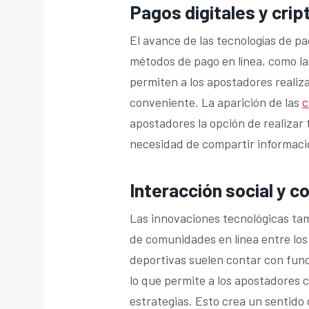
Pagos digitales y cr
El avance de las tecnologías de pag
métodos de pago en línea, como las 
permiten a los apostadores realiza
conveniente. La aparición de las
c
apostadores la opción de realizar
necesidad de compartir informaci
Interacción social y c
Las innovaciones tecnológicas tam
de comunidades en línea entre lo
deportivas suelen contar con funci
lo que permite a los apostadores 
estrategias. Esto crea un sentido