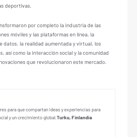
as deportivas.
nsformaron por completo la industria de las
nes móviles y las plataformas en línea, la
 de datos, la realidad aumentada y virtual, los
s, así como la interacción social y la comunidad
 innovaciones que revolucionaron este mercado.
es para que compartan ideas y experiencias para
cial y un crecimiento global.
Turku, Finlandia