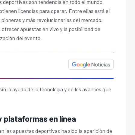
tas deportivas son tendencia en todo el mundo.
ienen licencias para operar. Entre ellas está el
 pioneras y más revolucionarias del mercado.
frecer apuestas en vivo y la posibilidad de
ización del evento.
sin la ayuda de la tecnología y de los avances que
y plataformas en línea
n las apuestas deportivas ha sido la aparición de