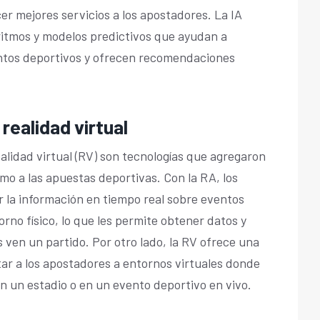
er mejores servicios a los apostadores. La IA
oritmos y modelos predictivos que ayudan a
entos deportivos y ofrecen recomendaciones
realidad virtual
alidad virtual (RV) son tecnologías que agregaron
mo a las apuestas deportivas. Con la RA, los
la información en tiempo real sobre eventos
rno físico, lo que les permite obtener datos y
 ven un partido. Por otro lado, la RV ofrece una
tar a los apostadores a entornos virtuales donde
n un estadio o en un evento deportivo en vivo.