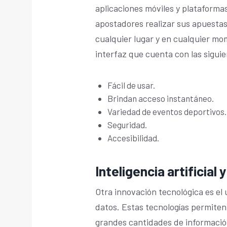
aplicaciones móviles y plataformas
apostadores realizar sus apuesta
cualquier lugar y en cualquier mo
interfaz que cuenta con las siguie
Fácil de usar.
Brindan acceso instantáneo.
Variedad de eventos deportivos.
Seguridad.
Accesibilidad.
Inteligencia artificial 
Otra innovación tecnológica es el uso
datos. Estas tecnologías permiten 
grandes cantidades de información