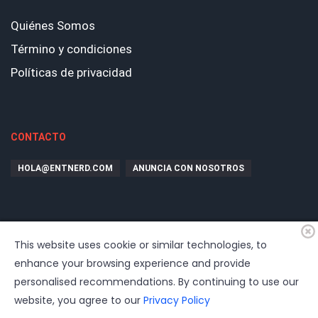
Quiénes Somos
Término y condiciones
Políticas de privacidad
CONTACTO
HOLA@ENTNERD.COM
ANUNCIA CON NOSOTROS
This website uses cookie or similar technologies, to
enhance your browsing experience and provide
personalised recommendations. By continuing to use our
website, you agree to our
Privacy Policy
© 2026
EntrepreNerd
| Hosting, soporte, desarrollo por