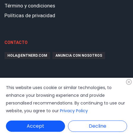
Término y condiciones
Políticas de privacidad
CONTACTO
HOLA@ENTNERD.COM
ANUNCIA CON NOSOTROS
This website uses cookie or similar technologies, to
enhance your browsing experience and provide
personalised recommendations. By continuing to use our
website, you agree to our
Privacy Policy
© 2026
EntrepreNerd
| Hosting, soporte, desarrollo por
www.dast.cl
Accept
Decline