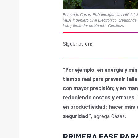
Edmundo Casas, PhD Inteligencia Artificial, 
MBA, Ingeniero Civil Electrónico, creador d
Lab y fundador de Kauel. - Gentileza
Síguenos en:
"Por ejemplo, en energía y min
tiempo real para prevenir fall
con mayor precisión; y en ma
reduciendo costos y errores. 
en productividad: hacer más 
seguridad",
agrega Casas.
PRIMERA FASE PAR