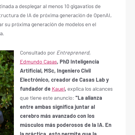
tinada a desplegar al menos 10 gigavatios de
tructura de IA de próxima generación de OpenAI,
ar su próxima generación de modelos en el
a.
Consultado por
Entreprenerd,
Edmundo Casas
, PhD Inteligencia
Artificial, MSc, Ingeniero Civil
Electrónico, creador de Casas Lab y
fundador de
Kauel
,
explica los alcances
que tiene este anuncio:
"La alianza
entre ambas significa juntar al
cerebro más avanzado con los
músculos más poderosos de la IA. En
la práctica, esto permite que la