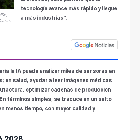
tecnología avance más rápido y llegue
MSc,
a más industrias".
e Casas
ería la IA puede analizar miles de sensores en
as; en salud, ayudar a leer imágenes médicas
nufactura, optimizar cadenas de producción
En términos simples, se traduce en un salto
en menos tiempo, con mayor calidad y
A 2026