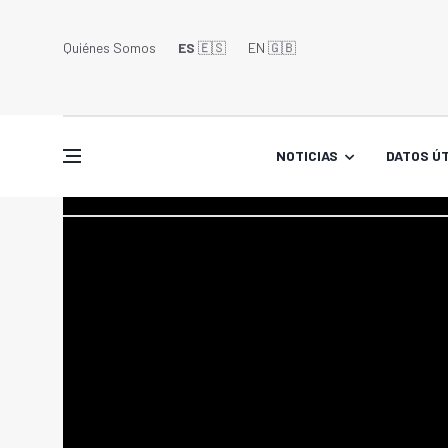
Quiénes Somos
ES
🇪🇸
EN 🇬🇧󠁢󠁥󠁮󠁧󠁿
NOTICIAS
DATOS ÚT