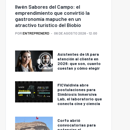
Ilwén Sabores del Campo: el
emprendimiento que convirtió la
gastronomía mapuche en un
atractivo turístico del Biobío
POR
ENTREPRENERD
06 DE AGOSTO 2026 - 12:00
Asistentes de IA para
atención al cliente en
2026: que son, cuanto
cuestan y cómo elegir
FICValdivia abre
postulaciones para
Simbiosis Inmersiva
Lab, el laboratorio que
conecta cine y ciencia
Corfo abrió
convocatorias para
potenciar el