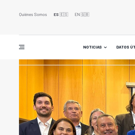
Quiénes Somos
ES
🇪🇸
EN 🇬🇧󠁢󠁥󠁮󠁧󠁿
NOTICIAS
DATOS ÚT