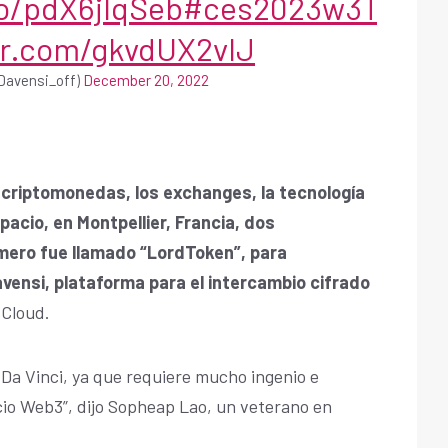
co/pdX6jIqSeb
#ces2023w3T
er.com/gkvdUX2vIJ
Davensi_off)
December 20, 2022
criptomonedas, los exchanges, la tecnología
acio, en Montpellier, Francia, dos
imero fue llamado “LordToken”, para
vensi, plataforma para el intercambio cifrado
 Cloud.
 Da Vinci, ya que requiere mucho ingenio e
acio Web3”, dijo Sopheap Lao, un veterano en