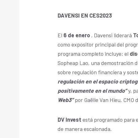
DAVENSI EN CES2023
El
6 de enero
, Davensi liderará
T
como expositor principal del pro
programa completo incluye: el
dis
Sopheap Lao, una demostración de
sobre regulación financiera y sost
regulación en el espacio
criptog
positivamente en el mundo”
y, pa
Web3”
por Gaëlle Van Hieu, CMO d
DV Invest
está programado para es
de manera escalonada.