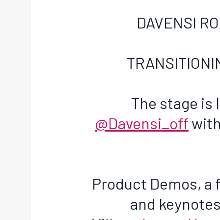
DAVENSI R
TRANSITIONI
The stage is
@Davensi_off
with
Product Demos, a f
and keynotes