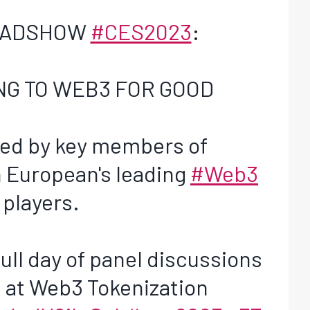
OADSHOW
#CES2023
:
NG TO WEB3 FOR GOOD
 led by key members of
 European's leading
#Web3
players.
ull day of panel discussions
 at Web3 Tokenization