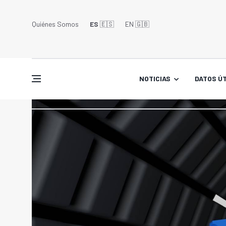
Quiénes Somos
ES
🇪🇸
EN 🇬🇧󠁢󠁥󠁮󠁧󠁿
NOTICIAS
DATOS ÚT