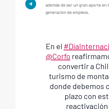
además de ser un gran aporte en l
generación de empleos.
En el
#DíaInterna
@Corfo
reafirmamo
convertir a Chi
turismo de montañ
donde debemos cu
plazo con est
reactivación 