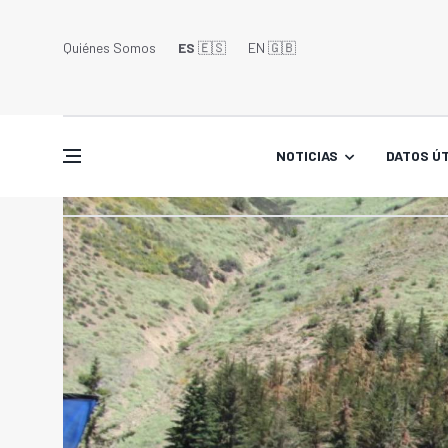
Quiénes Somos
ES
🇪🇸
EN 🇬🇧󠁢󠁥󠁮󠁧󠁿
NOTICIAS
DATOS ÚT