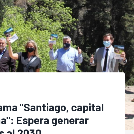
ama "Santiago, capital
a": Espera generar
s al 2030