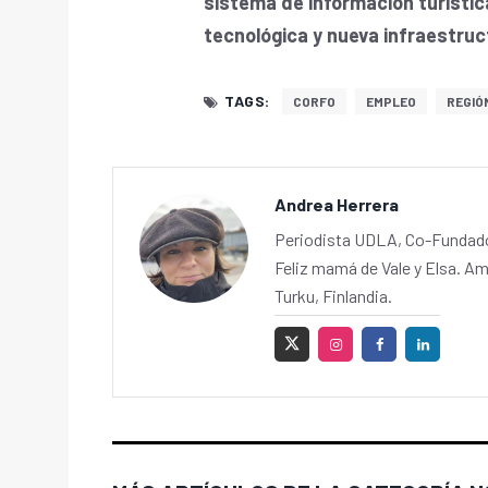
sistema de información turísti
tecnológica y nueva infraestru
TAGS:
CORFO
EMPLEO
REGIÓ
Andrea Herrera
Periodista UDLA, Co-Fundador
Feliz mamá de Vale y Elsa. Am
Turku, Finlandia.