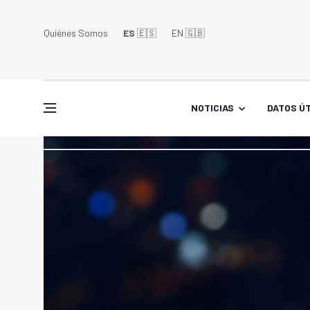
Quiénes Somos
ES
🇪🇸
EN 🇬🇧󠁢󠁥󠁮󠁧󠁿
NOTICIAS
DATOS ÚT