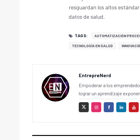
resguardan los altos estándar
datos de salud.
TAGS:
AUTOMATIZACIÓN PROCE
TECNOLOGÍA EN SALUD
INNOVACI
EntrepreNerd
Empoderar a los emprendedor
lograr un aprendizaje exponen