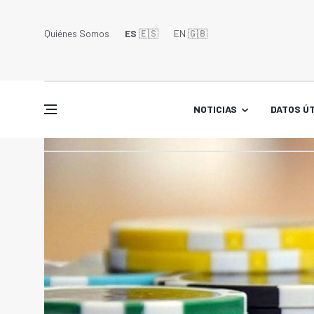
Quiénes Somos
ES
🇪🇸
EN 🇬🇧󠁢󠁥󠁮󠁧󠁿
NOTICIAS
DATOS ÚT