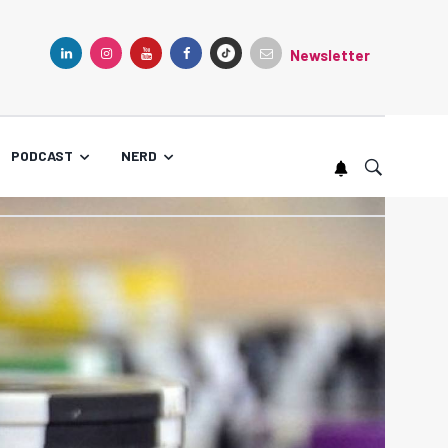
Newsletter
TIKTOK
LINKEDIN
INSTAGRAM
YOUTUBE
FACEBOOK
PODCAST
NERD