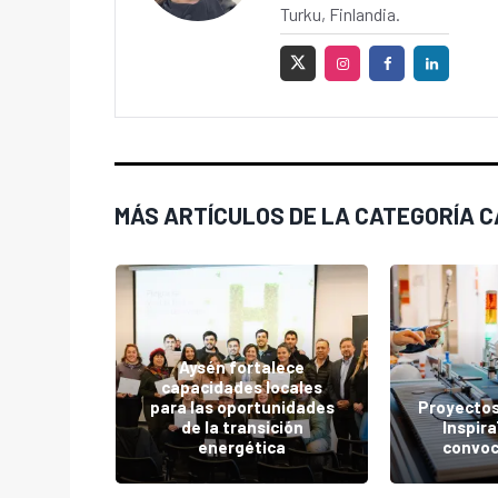
Turku, Finlandia.
MÁS ARTÍCULOS DE LA CATEGORÍA 
Aysén fortalece
da otra
capacidades locales
Marble
para las oportunidades
Proyecto
26 con
de la transición
Inspir
nológica
energética
convoc