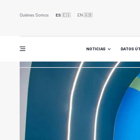
Quiénes Somos
ES
🇪🇸
EN 🇬🇧󠁢󠁥󠁮󠁧󠁿
NOTICIAS
DATOS ÚT