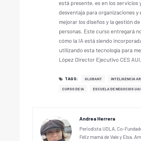
está presente, es en los servicios
desventaja para organizaciones y 
mejorar los diseños y la gestión d
personas. Este curso entregará no 
cómo la IA está siendo incorporad
utilizando esta tecnología para mej
López Director Ejecutivo CES AUI
TAGS:
GLOBANT
INTELIGENCIA AR
CURSO DE IA
ESCUELA DE NEGOCIOS UAI
Andrea Herrera
Periodista UDLA, Co-Fundador
Feliz mamá de Vale y Elsa. Am