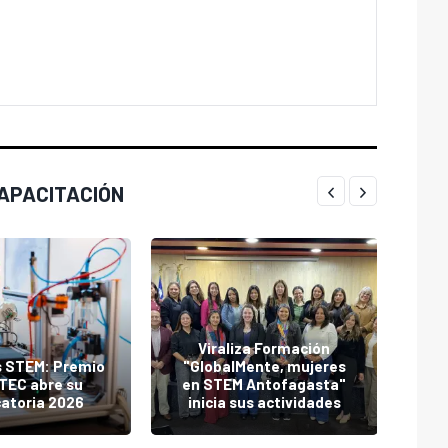
CAPACITACIÓN
Co
Viraliza Formación
pe
s STEM: Premio
"GlobalMente, mujeres
pe
aTEC abre su
en STEM Antofagasta"
atoria 2026
inicia sus actividades
O