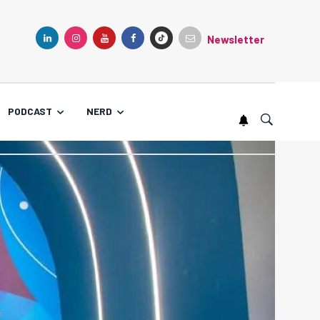
Newsletter
TIKTOK
LINKEDIN
INSTAGRAM
YOUTUBE
FACEBOOK
PODCAST
NERD