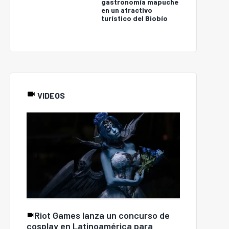
gastronomía mapuche
en un atractivo
turístico del Biobío
VIDEOS
USM lleva a Perú su
nvenio INDAP- SENCE
programa de
rmite capacitar a 86
certificación de
queños agricultores
mentores y expande su
de las provincias de
impacto en
sorno y Llanquihue
Latinoamérica
Riot Games lanza un concurso de
cosplay en Latinoamérica para