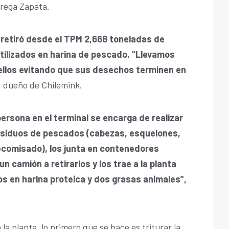
grega Zapata.
retiró desde el TPM 2,668 toneladas de
ilizados en harina de pescado.
“Llevamos
ellos evitando que sus desechos terminen en
i, dueño de Chilemink.
persona en el terminal se encarga de realizar
residuos de pescados (cabezas, esquelones,
comisado), los junta en contenedores
un camión a retirarlos y los trae a la planta
os en harina proteica y dos grasas animales”,
 la planta, lo primero que se hace es triturar la