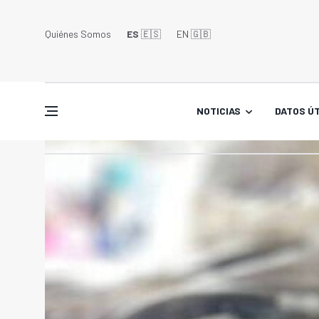
Quiénes Somos
ES
🇪🇸
EN 🇬🇧󠁢󠁥󠁮󠁧󠁿
NOTICIAS
DATOS ÚT