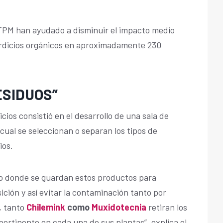
TPM han ayudado a disminuir el impacto medio
rdicios orgánicos en aproximadamente 230
ESIDUOS”
cios consistió en el desarrollo de una sala de
ual se seleccionan o separan los tipos de
ios.
o donde se guardan estos productos para
ción y así evitar la contaminación tanto por
e, tanto
Chilemink
como
Muxidotecnia
retiran los
 pertinente en cada una de sus plantas”, explica el