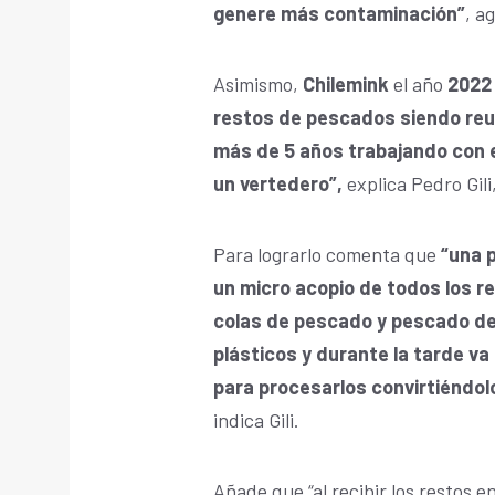
genere más contaminación”
, a
Asimismo,
Chilemink
el año
2022 
restos de pescados siendo reut
más de 5 años trabajando con 
un vertedero”,
explica Pedro Gil
Para lograrlo comenta que
“una 
un micro acopio de todos los 
colas de pescado y pescado de
plásticos y durante la tarde va 
para procesarlos convirtiéndol
indica Gili.
Añade que “al recibir los restos en