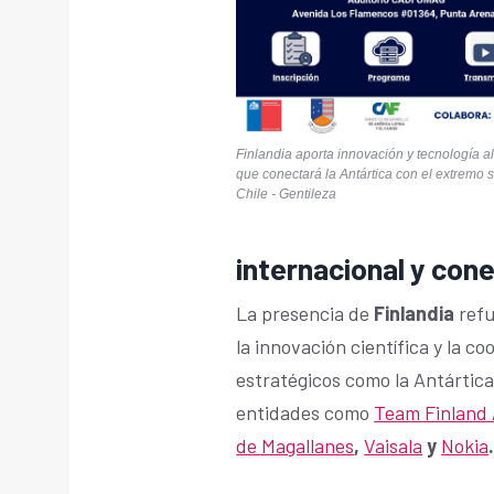
Finlandia aporta innovación y tecnología a
que conectará la Antártica con el extremo 
Chile - Gentileza
internacional y con
La presencia de
Finlandia
refu
la innovación científica y la c
estratégicos como la Antártica
entidades como
Team Finland 
de Magallanes
,
Vaisala
y
Nokia