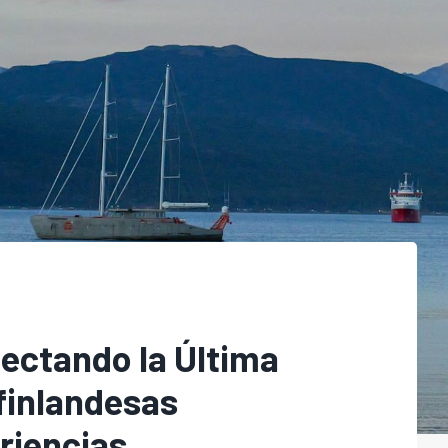
ectando la Última
finlandesas
riencias