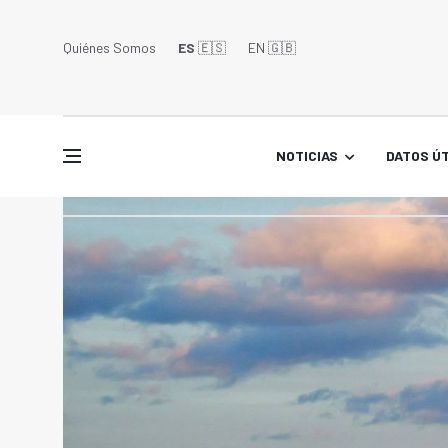
Quiénes Somos
ES
🇪🇸
EN 🇬🇧󠁢󠁥󠁮󠁧󠁿
NOTICIAS
DATOS ÚT