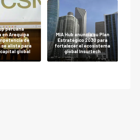
¿Q
up peruana
 en Arequipa
MIA Hub anuncia su Plan
mpetencia de
Estratégico 2030 para
des
 se alista para
fortalecer el ecosistema
to
capital global
global Insurtech
par