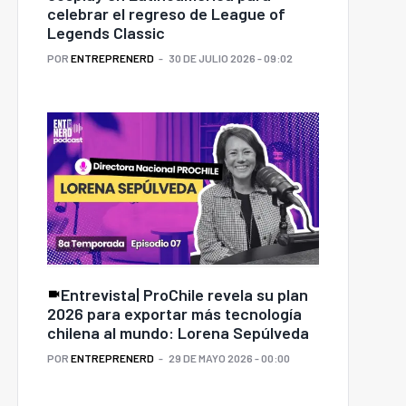
celebrar el regreso de League of
Legends Classic
POR
ENTREPRENERD
30 DE JULIO 2026 - 09:02
ué es la UE Inc.?: La
Comisión presenta
propuesta para
Prowein Alemania: 20
bloquear el potencial
empresas chilenas de
tal del Mercado Único
pisco y vino destacan en
a los emprendedores
la feria
Entrevista| ProChile revela su plan
2026 para exportar más tecnología
chilena al mundo: Lorena Sepúlveda
POR
ENTREPRENERD
29 DE MAYO 2026 - 00:00