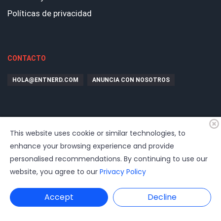
Políticas de privacidad
CONTACTO
HOLA@ENTNERD.COM
ANUNCIA CON NOSOTROS
This website uses cookie or similar technologies, to
enhance your browsing experience and provide
personalised recommendations. By continuing to use our
website, you agree to our
Privacy Policy
© 2026
EntrepreNerd
| Hosting, soporte, desarrollo por
www.dast.cl
Accept
Decline