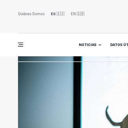
Quiénes Somos
ES
🇪🇸
EN 🇬🇧󠁢󠁥󠁮󠁧󠁿
NOTICIAS
DATOS ÚT