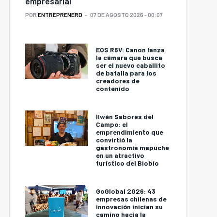
empresarial
POR
ENTREPRENERD
07 DE AGOSTO 2026 - 00:07
EOS R6V: Canon lanza
la cámara que busca
ser el nuevo caballito
de batalla para los
creadores de
contenido
Ilwén Sabores del
Campo: el
emprendimiento que
convirtió la
gastronomía mapuche
en un atractivo
turístico del Biobío
GoGlobal 2026: 43
empresas chilenas de
innovación inician su
camino hacia la